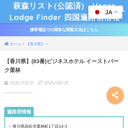
萩森リスト(公認済) Henro
JA
Lodge Finder 四国遍路宿情報
携帯電話での簡単な閲覧方法はこちら
ホーム
【香川県】
【香川県】(83番)ビジネスホテル イーストパー
ク栗林
2025/03/21
2025/08/25
遍路宿情報
– 香川県高松市栗林町1丁目14-3