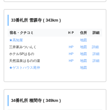
33番札所 雪蹊寺 ( 343km )
宿名・クチコミ
ＨＰ
住所
詳細
★高知屋
地図
三井家みついんく
HP
地図
詳細
ホテルSPはるの
HP
地図
詳細
天然温泉はるのの湯
HP
地図
詳細
★ゲストハウス尾仲
地図
34番札所 種間寺 ( 349km )