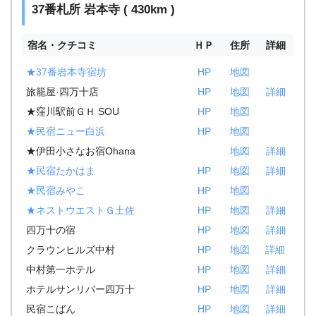
37番札所 岩本寺 ( 430km )
宿名・クチコミ
ＨＰ
住所
詳細
★37番岩本寺宿坊
HP
地図
旅籠屋·四万十店
HP
地図
詳細
★窪川駅前ＧＨ SOU
HP
地図
★民宿ニュー白浜
HP
地図
★伊田小さなお宿Ohana
地図
詳細
★民宿たかはま
HP
地図
詳細
★民宿みやこ
HP
地図
★ネストウエストＧ土佐
HP
地図
詳細
四万十の宿
HP
地図
詳細
クラウンヒルズ中村
HP
地図
詳細
中村第一ホテル
HP
地図
詳細
ホテルサンリバー四万十
HP
地図
詳細
民宿こばん
HP
地図
詳細