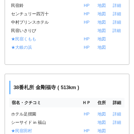
民宿鈴
HP
地図
詳細
センチュリー四万十
HP
地図
詳細
中村プリンスホテル
HP
地図
詳細
民宿いさりび
地図
詳細
★民宿くもも
HP
地図
★大岐の浜
HP
地図
38番札所 金剛福寺 ( 513km )
宿名・クチコミ
ＨＰ
住所
詳細
ホテル足摺園
HP
地図
詳細
シーサイド in 福山
地図
詳細
★民宿田村
HP
地図