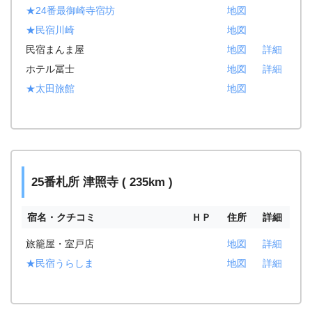
★24番最御崎寺宿坊
地図
★民宿川崎
地図
民宿まんま屋
地図
詳細
ホテル冨士
地図
詳細
★太田旅館
地図
25番札所 津照寺 ( 235km )
宿名・クチコミ
ＨＰ
住所
詳細
旅籠屋・室戸店
地図
詳細
★民宿うらしま
地図
詳細