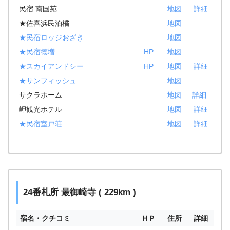
民宿 南国苑
地図
詳細
★佐喜浜民泊橘
地図
★民宿ロッジおざき
地図
★民宿徳増
HP
地図
★スカイアンドシー
HP
地図
詳細
★サンフィッシュ
地図
サクラホーム
地図
詳細
岬観光ホテル
地図
詳細
★民宿室戸荘
地図
詳細
24番札所 最御崎寺 ( 229km )
宿名・クチコミ
ＨＰ
住所
詳細