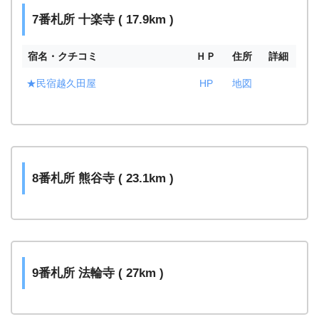
7番札所 十楽寺 ( 17.9km )
宿名・クチコミ
ＨＰ
住所
詳細
★民宿越久田屋
HP
地図
8番札所 熊谷寺 ( 23.1km )
9番札所 法輪寺 ( 27km )