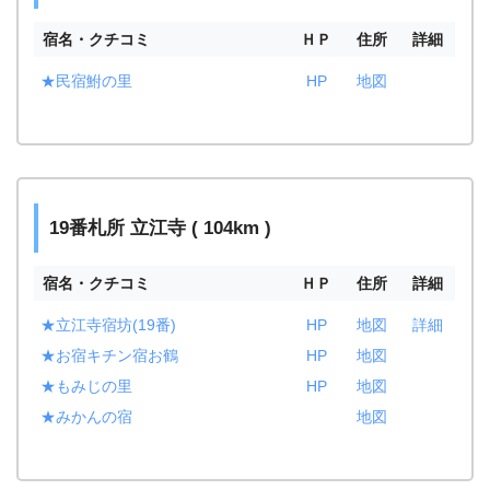
宿名・クチコミ
ＨＰ
住所
詳細
★民宿鮒の里
HP
地図
19番札所 立江寺 ( 104km )
宿名・クチコミ
ＨＰ
住所
詳細
★立江寺宿坊(19番)
HP
地図
詳細
★お宿キチン宿お鶴
HP
地図
★もみじの里
HP
地図
★みかんの宿
地図