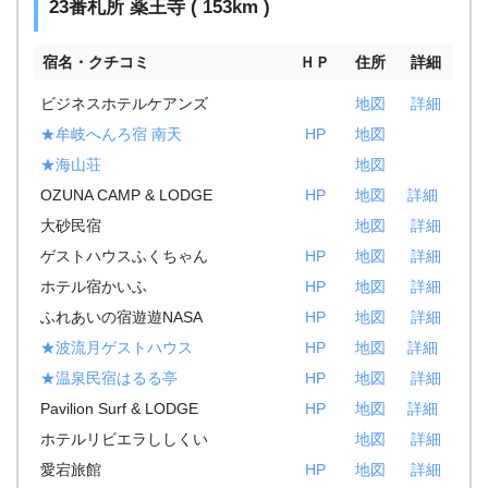
23番札所 薬王寺 ( 153km )
宿名・クチコミ
ＨＰ
住所
詳細
ビジネスホテルケアンズ
地図
詳細
★牟岐へんろ宿 南天
HP
地図
★海山荘
地図
OZUNA CAMP & LODGE
HP
地図
詳細
大砂民宿
地図
詳細
ゲストハウスふくちゃん
HP
地図
詳細
ホテル宿かいふ
HP
地図
詳細
ふれあいの宿遊遊NASA
HP
地図
詳細
★波流月ゲストハウス
HP
地図
詳細
★温泉民宿はるる亭
HP
地図
詳細
Pavilion Surf & LODGE
HP
地図
詳細
ホテルリビエラししくい
地図
詳細
愛宕旅館
HP
地図
詳細