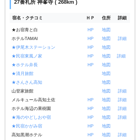
27番札所 神峯寺 ( 268km )
宿名・クチコミ
ＨＰ
住所
詳細
★お宿青と白
HP
地図
ホテルTAMAI
HP
地図
詳細
★伊尾木ステーション
HP
地図
★民宿東風ノ家
HP
地図
詳細
★ホテル弁長
HP
地図
★清月旅館
地図
★さんさん高知
地図
山登家旅館
地図
詳細
メルキュール高知土佐
HP
地図
詳細
ホテル海辺の果樹園
HP
地図
詳細
★海のやどしおや宿
HP
地図
詳細
★民宿かがみ宿
HP
地図
高知黒潮ホテル
HP
地図
詳細