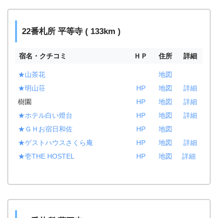
22番札所 平等寺 ( 133km )
宿名・クチコミ
ＨＰ
住所
詳細
★山茶花
地図
★明山荘
HP
地図
詳細
樹園
HP
地図
詳細
★ホテル白い燈台
HP
地図
詳細
★ＧＨお宿日和佐
HP
地図
★ゲストハウスさくら庵
HP
地図
詳細
★壱THE HOSTEL
HP
地図
詳細