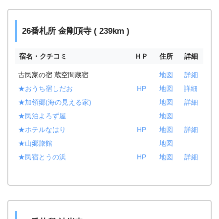
26番札所 金剛頂寺 ( 239km )
宿名・クチコミ
ＨＰ
住所
詳細
古民家の宿 蔵空間蔵宿
地図
詳細
★おうち宿しだお
HP
地図
詳細
★加領郷(海の見える家)
地図
詳細
★民泊よろず屋
地図
★ホテルなはり
HP
地図
詳細
★山郷旅館
地図
★民宿とうの浜
HP
地図
詳細