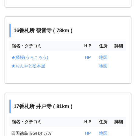
16番札所 観音寺 ( 78km )
宿名・クチコミ
ＨＰ
住所
詳細
★鱗桜(うろころう)
HP
地図
★おんやど松本屋
地図
17番札所 井戸寺 ( 81km )
宿名・クチコミ
ＨＰ
住所
詳細
四国徳島市GHオガガ
HP
地図