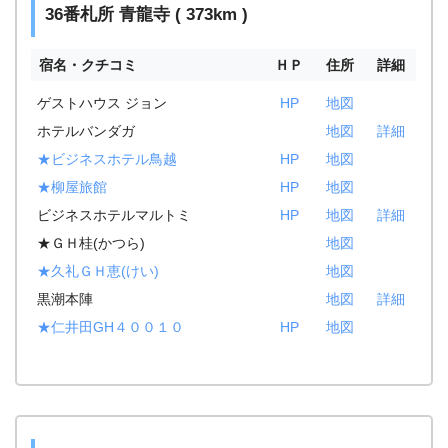
36番札所 青龍寺 ( 373km )
宿名・クチコミ
ＨＰ
住所
詳細
ゲストハウス ジョン
HP
地図
ホテルバンダガ
地図
詳細
★ビジネスホテル鳥越
HP
地図
★柳屋旅館
HP
地図
ビジネスホテルマルトミ
HP
地図
詳細
★ＧＨ桂(かつら)
地図
★久礼ＧＨ恵(けい)
地図
黒潮本陣
地図
詳細
★仁井田GH４００１０
HP
地図