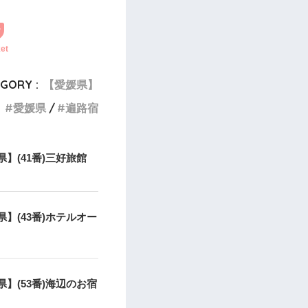
et
GORY :
【愛媛県】
愛媛県
遍路宿
】(41番)三好旅館
県】(43番)ホテルオー
県】(53番)海辺のお宿