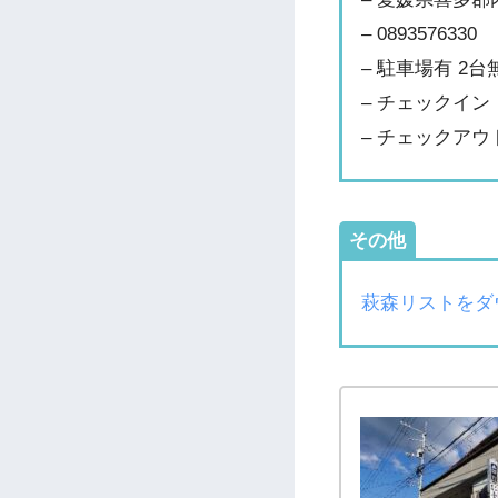
– 0893576330
– 駐車場有 2台
– チェックイン：
– チェックアウト
その他
萩森リストをダ