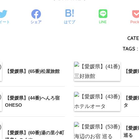
LINE
イート
シェア
はてブ
Pock
CATE
TAGS :
【愛媛県】(65番)松屋旅館
【愛媛県
【愛媛県】(44番)へんろ宿
【愛媛
OHESO
タ
【愛媛
【愛媛県】(60番)湯の里小町
巡る