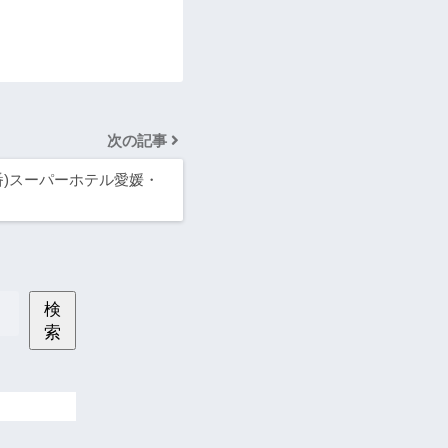
次の記事
番)スーパーホテル愛媛・
検
索