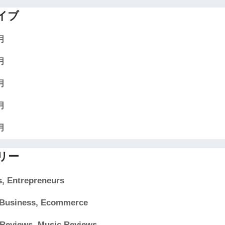
イブ
月
月
月
月
月
リー
, Entrepreneurs
t Business, Ecommerce
 Reviews, Music Reviews