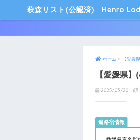
萩森リスト(公認済) Henro Lod
ホーム
【愛媛
【愛媛県】(
2025/03/20
遍路宿情報
– 愛媛県喜多郡