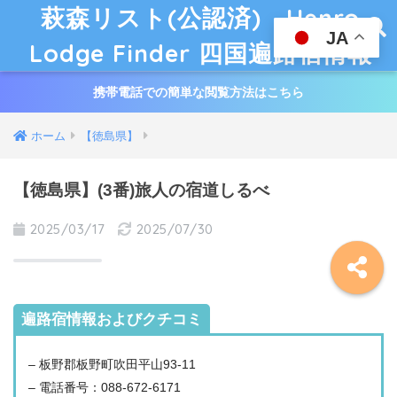
萩森リスト(公認済) Henro
JA
Lodge Finder 四国遍路宿情報
携帯電話での簡単な閲覧方法はこちら
ホーム
【徳島県】
【徳島県】(3番)旅人の宿道しるべ
2025/03/17
2025/07/30
遍路宿情報およびクチコミ
– 板野郡板野町吹田平山93-11
– 電話番号：088-672-6171