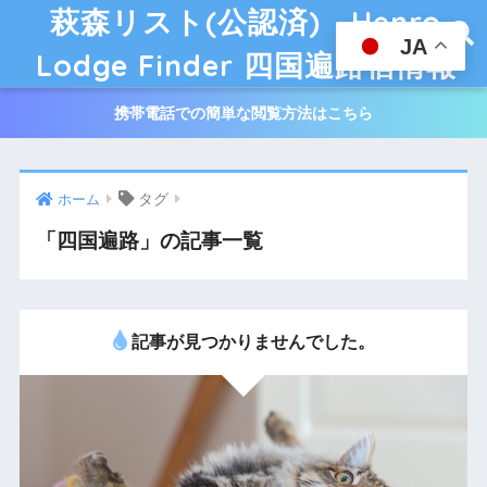
萩森リスト(公認済) Henro
JA
Lodge Finder 四国遍路宿情報
携帯電話での簡単な閲覧方法はこちら
タグ
ホーム
「四国遍路」の記事一覧
記事が見つかりませんでした。